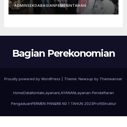
ADMINSEKDABAGIANPEMERINTAHAN
Bagian Perekonomian
Proudly powered by WordPress
|
Theme: Newsup by
Themeansar
.
Home
Data
Kontak
Layanan
LAYANAN
Layanan Pendaftaran
Pengaduan
PERMEN PAN&RB N0 1 TAHUN 2023
Profil
Struktur