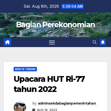
Skip
Sat. Aug 8th, 2026
5:38:06 AM
to
content
Bagian Perekonomian
BERITA TERKINI
Upacara HUT Ri-77
tahun 2022
By
adminsekdabagianpemerintahan
AUG 19, 2022