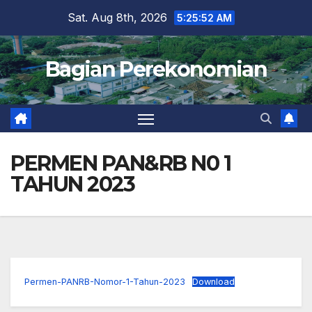
Skip
Sat. Aug 8th, 2026
5:25:53 AM
to
content
Bagian Perekonomian
PERMEN PAN&RB N0 1
TAHUN 2023
Permen-PANRB-Nomor-1-Tahun-2023
Download