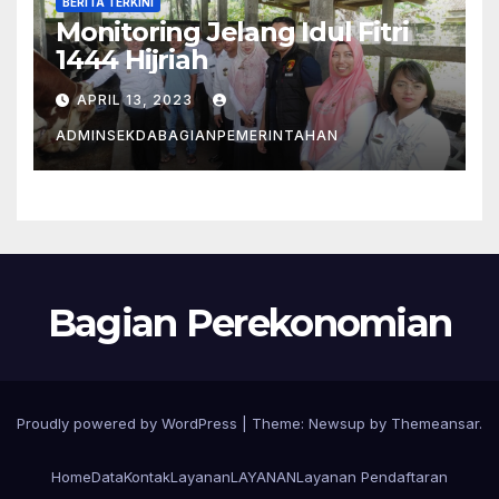
BERITA TERKINI
Monitoring Jelang Idul Fitri
1444 Hijriah
APRIL 13, 2023
ADMINSEKDABAGIANPEMERINTAHAN
Bagian Perekonomian
Proudly powered by WordPress
|
Theme: Newsup by
Themeansar
.
Home
Data
Kontak
Layanan
LAYANAN
Layanan Pendaftaran