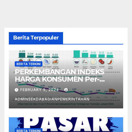
Berita Terpopuler
BERITA TERKINI
PERKEMBANGAN INDEKS
HARGA KONSUMEN Per-
Januari 2024
FEBRUARY 5, 2024
ADMINSEKDABAGIANPEMERINTAHAN
BERITA TERKINI