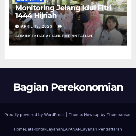
Monitoring Jelang Idul Fitri
1444 Hijriah
APRIL 13, 2023
ADMINSEKDABAGIANPEMERINTAHAN
Bagian Perekonomian
Proudly powered by WordPress
|
Theme: Newsup by
Themeansar
.
Home
Data
Kontak
Layanan
LAYANAN
Layanan Pendaftaran