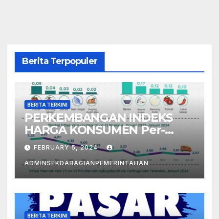
Berita Terpopuler
BERITA TERKINI
PERKEMBANGAN INDEKS
HARGA KONSUMEN Per-
Januari 2024
FEBRUARY 5, 2024
ADMINSEKDABAGIANPEMERINTAHAN
BERITA TERKINI