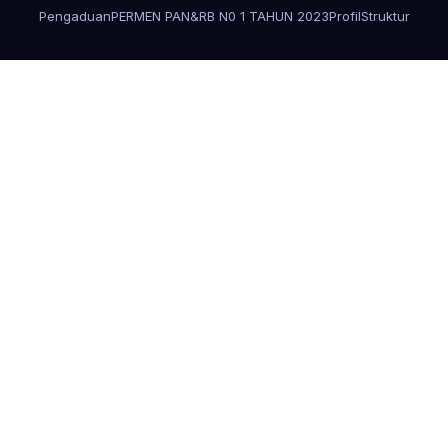
Pengaduan
PERMEN PAN&RB N0 1 TAHUN 2023
Profil
Struktur