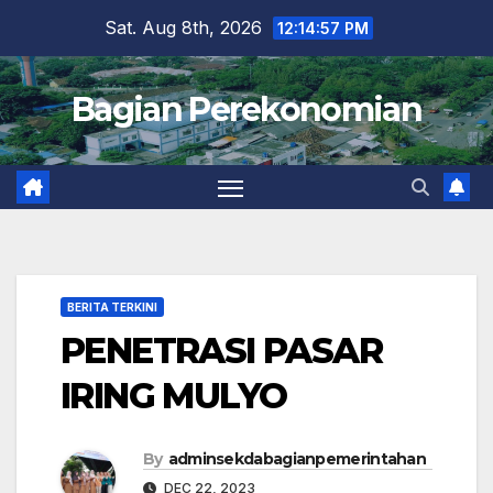
Skip
Sat. Aug 8th, 2026
12:14:59 PM
to
content
Bagian Perekonomian
BERITA TERKINI
PENETRASI PASAR
IRING MULYO
By
adminsekdabagianpemerintahan
DEC 22, 2023